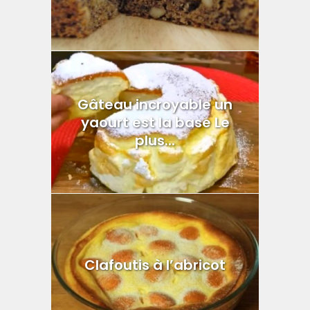
Gâteau incroyable un
yaourt est la base Le
plus...
Clafoutis à l’abricot