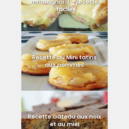
montagnard – recette
facile
Recette du Mini tatins
aux pommes
Recette Gâteau aux noix
et au miel