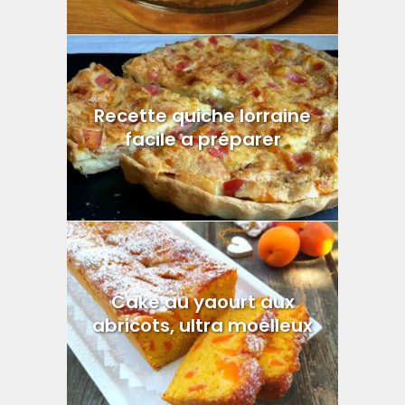
Recette quiche lorraine
facile a préparer
Cake au yaourt aux
abricots, ultra moelleux