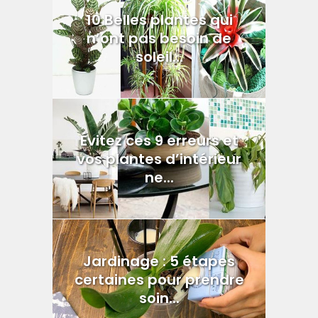
10 Belles plantes qui
n’ont pas besoin de
soleil...
Évitez ces 9 erreurs et
vos plantes d’intérieur
ne...
Jardinage : 5 étapes
certaines pour prendre
soin...