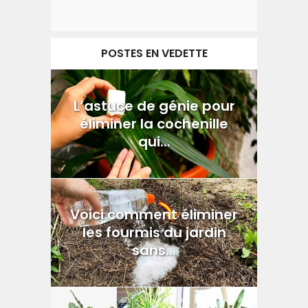
POSTES EN VEDETTE
L’astuce de génie pour
éliminer la cochenille
qui...
Voici comment éliminer
les fourmis du jardin
sans...