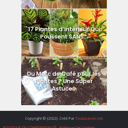
17 Plantes d’Intérieur Qui
Poussent SANS...
Du Marc de Café pour les
Plantes ? Une Super
Astuce...
Copyright © {2022}. Créé Par
Toutasavoir.net
POLITIQUE DE CONFIDENTIALITÉ
Politique De Cookies