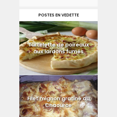
POSTES EN VEDETTE
Tartelette de poireaux
aux lardons fumés
Filet mignon gratiné au
Chaource