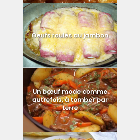
Oeufs roulés au jambon
Un bœuf mode comme
autrefois, à tomber par
terre