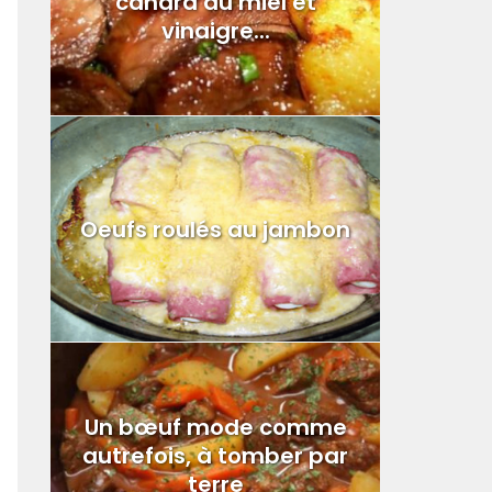
canard au miel et
vinaigre...
Oeufs roulés au jambon
Un bœuf mode comme
autrefois, à tomber par
terre