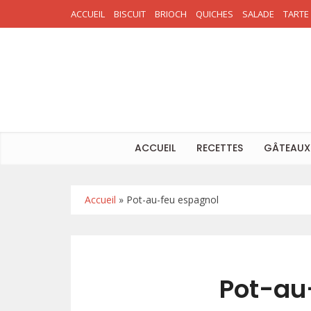
ACCUEIL
BISCUIT
BRIOCH
QUICHES
SALADE
TARTE
ACCUEIL
RECETTES
GÂTEAUX
Accueil
»
Pot-au-feu espagnol
Pot-au