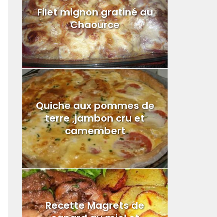
Filet mignon gratiné au
Chaource
Quiche aux pommes de
terre ,jambon cru et
camembert
Recette Magrets de