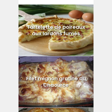
Tartelette de poireaux
aux lardons fumés
Filet mignon gratiné au
Chaource