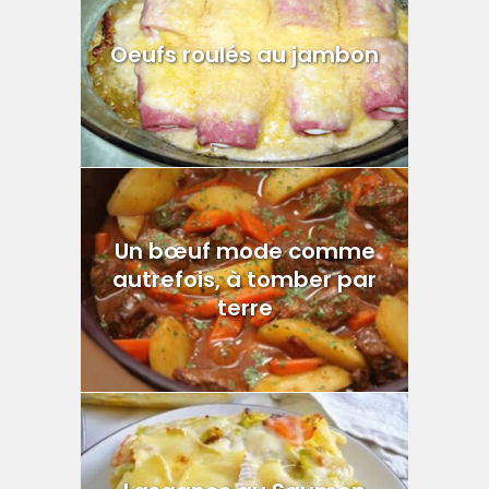
Oeufs roulés au jambon
Un bœuf mode comme
autrefois, à tomber par
terre