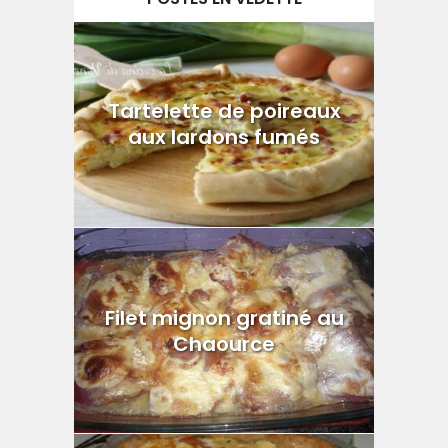
Tartelette de poireaux
aux lardons fumés
Filet mignon gratiné au
Chaource