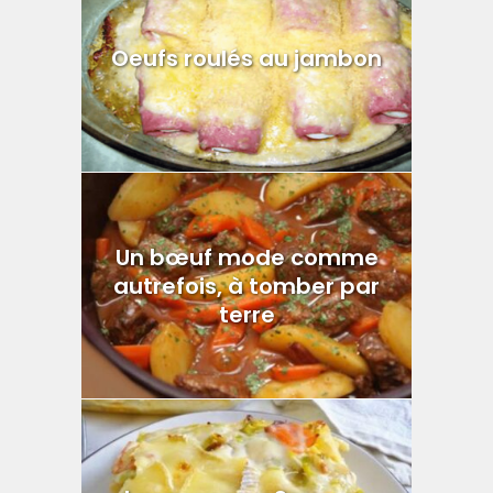
Oeufs roulés au jambon
Un bœuf mode comme
autrefois, à tomber par
terre