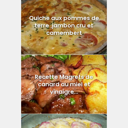
Quiche aux pommes de
terre ,jambon cru et
camembert
Recette Magrets de
canard au miel et
vinaigre...