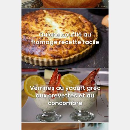
Quiche soufflé au
fromage recette facile
Verrines au yaourt grec
aux crevettes et au
concombre