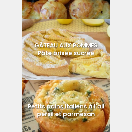
GÂTEAU AUX POMMES
Pâte brisée sucrée
Petits pains italiens à l’ail
persil et parmesan