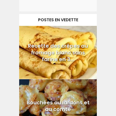
POSTES EN VEDETTE
Recette des crêpes au
fromage blanc sans
farine en 3...
Bouchées au lardons et
au comté