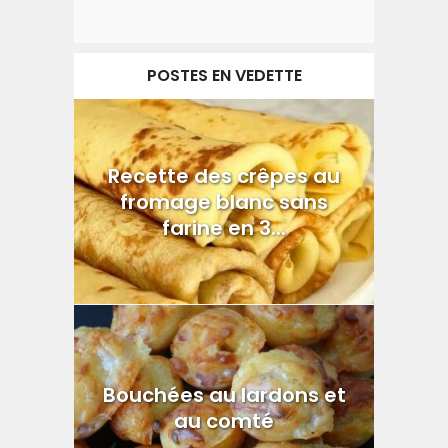
POSTES EN VEDETTE
Recette des crêpes au
fromage blanc sans
farine en 3...
Bouchées au lardons et
au comté