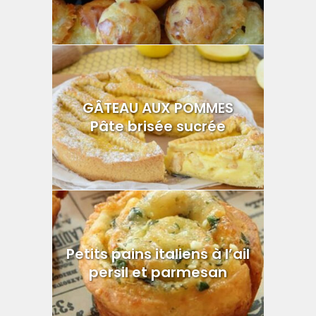
GÂTEAU AUX POMMES
Pâte brisée sucrée
Petits pains italiens à l’ail
persil et parmesan