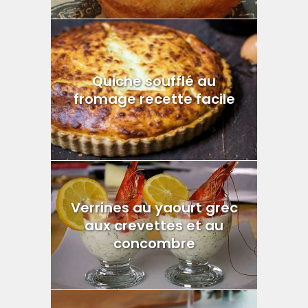
Quiche soufflé au
fromage recette facile
Verrines au yaourt grec
aux crevettes et au
concombre