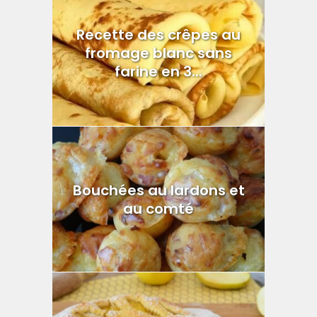
Recette des crêpes au
fromage blanc sans
farine en 3...
Bouchées au lardons et
au comté