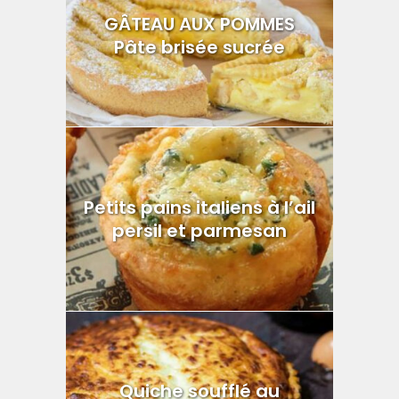
GÂTEAU AUX POMMES
Pâte brisée sucrée
Petits pains italiens à l’ail
persil et parmesan
Quiche soufflé au