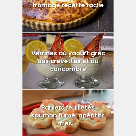
fromage recette facile
Verrines au yaourt grec
aux crevettes et au
concombre
Paniers feuilletés
saumon fumé, apéritifs
très...