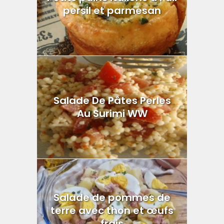
persil et parmesan
Salade De Pâtes Perles
Au Surimi WW
Salade de pommes de
terre avec thon et œufs
frais