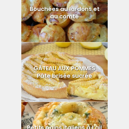
Bouchées au lardons et
au comté
GÂTEAU AUX POMMES
Pâte brisée sucrée
Petits pains italiens à l’ail