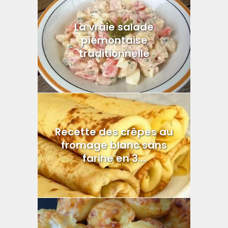
La vraie salade
piémontaise
traditionnelle
Recette des crêpes au
fromage blanc sans
farine en 3...