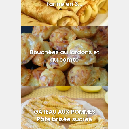
farine en 3...
Bouchées au lardons et
au comté
GÂTEAU AUX POMMES
Pâte brisée sucrée