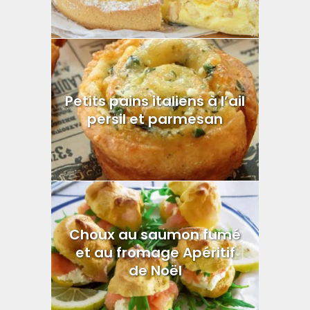
Petits pains italiens à l’ail
persil et parmesan
Choux au saumon fumé
et au fromage Apéritif
de Noël