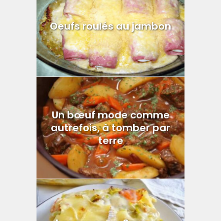
Oeufs roulés au jambon
Un bœuf mode comme
autrefois, à tomber par
terre