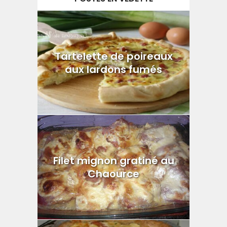
Tartelette de poireaux
aux lardons fumés
Filet mignon gratiné au
Chaource