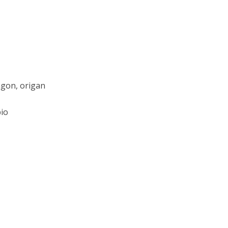
ragon, origan
bio