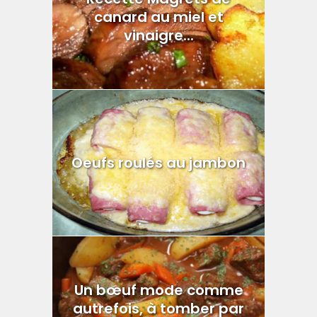
canard au miel et
vinaigre...
Oeufs roulés au jambon
Un bœuf mode comme
autrefois, à tomber par