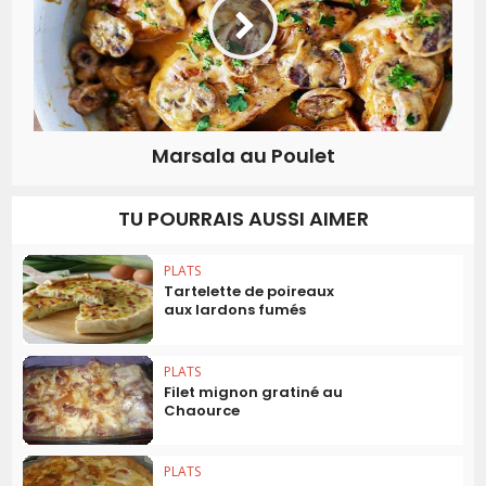
Marsala au Poulet
TU POURRAIS AUSSI AIMER
PLATS
Tartelette de poireaux
aux lardons fumés
PLATS
Filet mignon gratiné au
Chaource
PLATS