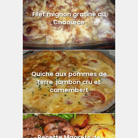
Filet mignon gratiné au
Chaource
Quiche aux pommes de
terre ,jambon cru et
camembert
Recette Magrets de