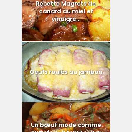
Recette Magrets de
canard au miel et
vinaigre...
Oeufs roulés au jambon
Un bœuf mode comme