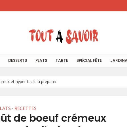
DESSERTS
PLATS
TARTE
SPÉCIAL FÊTE
JARDIN
reux et hyper facile à préparer
LATS
RECETTES
•
oût de boeuf crémeux