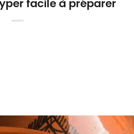
yper facile à préparer
ANNONCE