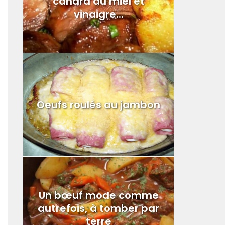
canard au miel et
vinaigre...
Oeufs roulés au jambon
Un bœuf mode comme
autrefois, à tomber par
terre