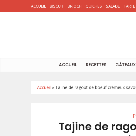
ACCUEIL
BISCUIT
BRIOCH
QUICHES
SALADE
TARTE
ACCUEIL
RECETTES
GÂTEAUX
Accueil
»
Tajine de ragoût de boeuf crémeux savou
P
Tajine de rag