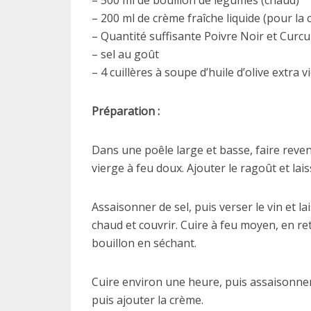
– 500 ml de bouillon de légumes (chaud)
– 200 ml de crème fraîche liquide (pour la 
– Quantité suffisante Poivre Noir et Curc
– sel au goût
– 4 cuillères à soupe d’huile d’olive extra v
Préparation :
Dans une poêle large et basse, faire reveni
vierge à feu doux. Ajouter le ragoût et lai
Assaisonner de sel, puis verser le vin et l
chaud et couvrir. Cuire à feu moyen, en r
bouillon en séchant.
Cuire environ une heure, puis assaisonner
puis ajouter la crème.