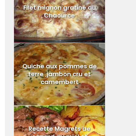
Filet mignon gratiné au
Chaource
Quiche aux pommes de
terre ,jambon cru et
camembert
Recette Magrets de