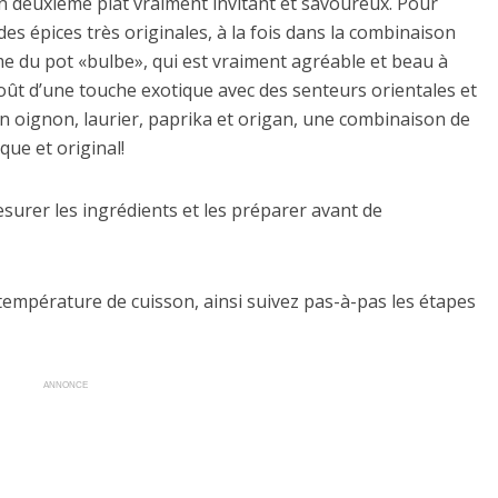
n deuxième plat vraiment invitant et savoureux. Pour
 des épices très originales, à la fois dans la combinaison
me du pot «bulbe», qui est vraiment agréable et beau à
agoût d’une touche exotique avec des senteurs orientales et
en oignon, laurier, paprika et origan, une combinaison de
ue et original!
mesurer les ingrédients et les préparer avant de
 température de cuisson, ainsi suivez pas-à-pas les étapes
ANNONCE