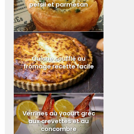
persil et parmesan
Quiche soufflé au
fromage recette facile
Verrines au yaourt grec
aux crevettes et au
concombre