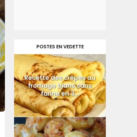
POSTES EN VEDETTE
Recette des crêpes au
fromage blanc sans
farine en 3...