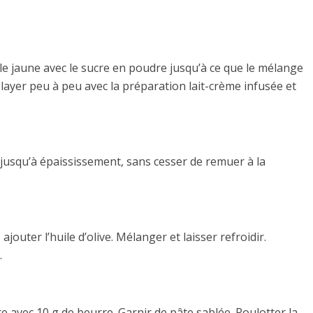
t le jaune avec le sucre en poudre jusqu’à ce que le mélange
élayer peu à peu avec la préparation lait-crème infusée et
e jusqu’à épaississement, sans cesser de remuer à la
 ajouter l’huile d’olive. Mélanger et laisser refroidir.
.
 avec 10 g de beurre. Garnir de pâte sablée. Roulotter la