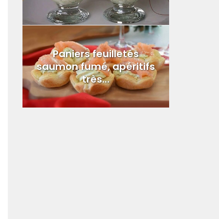
Paniers feuilletés
saumon fumé, apéritifs
très...