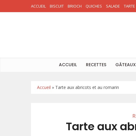
ACCUEIL
BISCUIT
BRIOCH
QUICHES
SALADE
TARTE
ACCUEIL
RECETTES
GÂTEAUX
Accueil
»
Tarte aux abricots et au romarin
R
Tarte aux ab