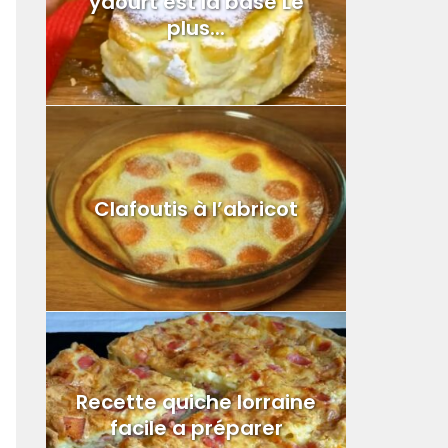
yaourt est la base Le
plus...
Clafoutis à l’abricot
Recette quiche lorraine
facile a préparer