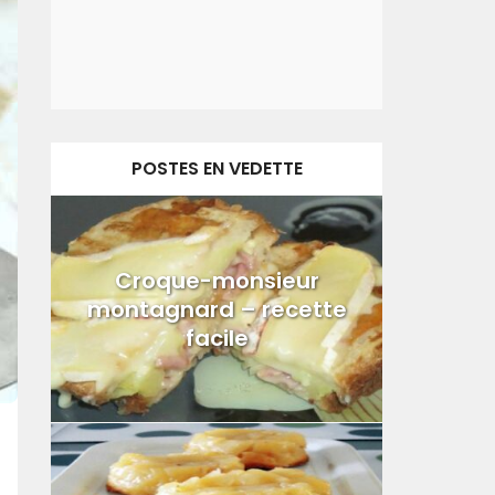
POSTES EN VEDETTE
Croque-monsieur
montagnard – recette
facile