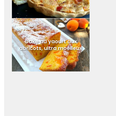
Cake au yaourt aux
abricots, ultra moelleux