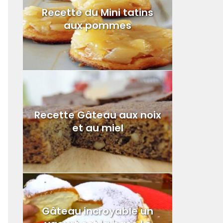
Recette du Mini tatins
aux pommes
Recette Gâteau aux noix
et au miel
Gâteau incroyable un