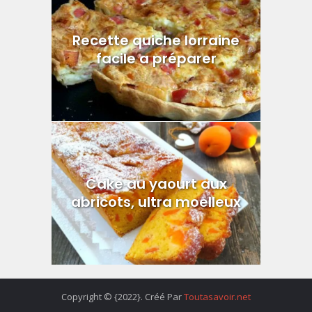
Recette quiche lorraine
facile a préparer
Cake au yaourt aux
abricots, ultra moelleux
Copyright © {2022}. Créé Par
Toutasavoir.net