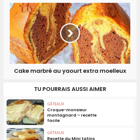
Cake marbré au yaourt extra moelleux
TU POURRAIS AUSSI AIMER
GÂTEAUX
Croque-monsieur
montagnard – recette
facile
GÂTEAUX
Recette du Mini tatins