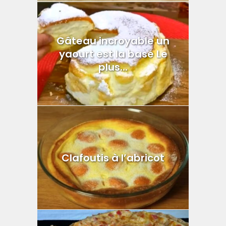
Gâteau incroyable un
yaourt est la base Le
plus...
Clafoutis à l’abricot