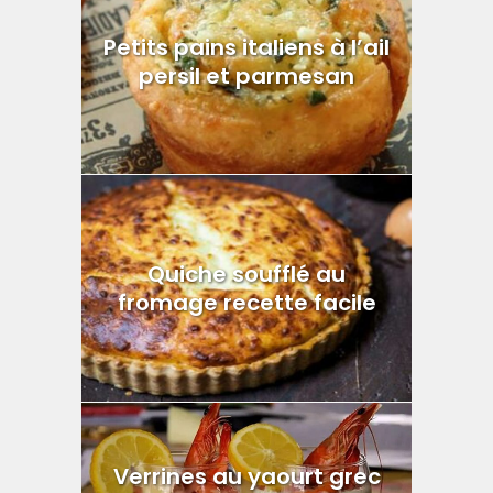
Petits pains italiens à l’ail
persil et parmesan
Quiche soufflé au
fromage recette facile
Verrines au yaourt grec