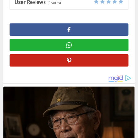
User Review
0
(
0
votes)