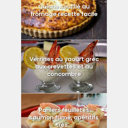
Quiche soufflé au
fromage recette facile
Verrines au yaourt grec
aux crevettes et au
concombre
Paniers feuilletés
saumon fumé, apéritifs
très...