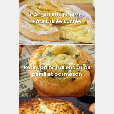
GÂTEAU AUX POMMES
Pâte brisée sucrée
Petits pains italiens à l’ail
persil et parmesan