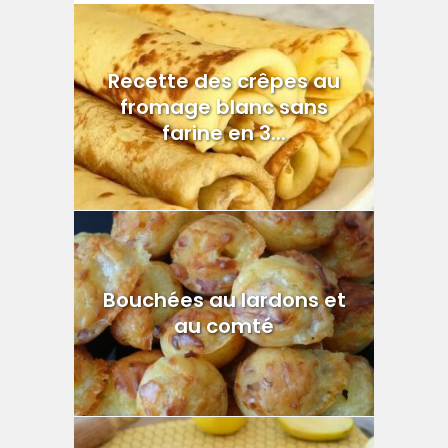
Recette des crêpes au
fromage blanc sans
farine en 3...
Bouchées au lardons et
au comté