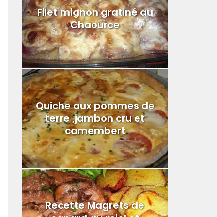
Filet mignon gratiné au
Chaource
Quiche aux pommes de
terre ,jambon cru et
camembert
Recette Magrets de