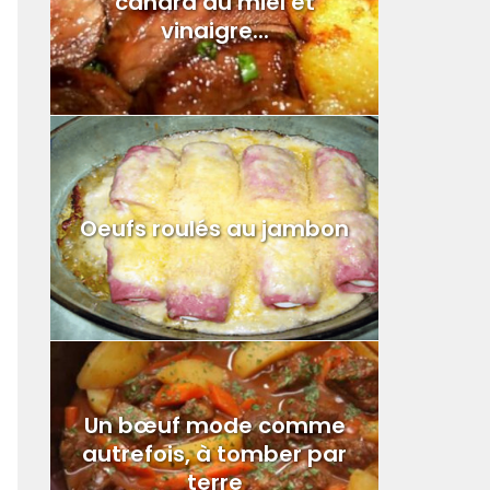
canard au miel et
vinaigre...
Oeufs roulés au jambon
Un bœuf mode comme
autrefois, à tomber par
terre