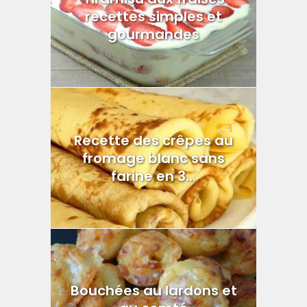
recettes simples et
gourmandes
Recette des crêpes au
fromage blanc sans
farine en 3...
Bouchées au lardons et