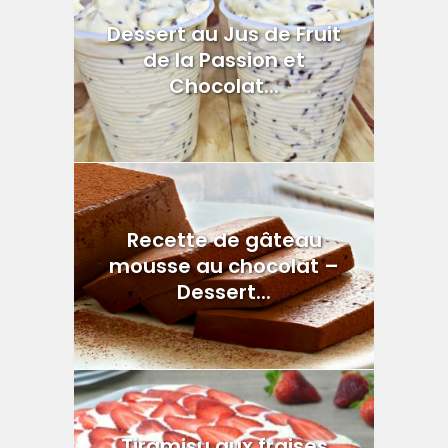
Dessert au Jus de Fruit
de la Passion et
Chocolat...
Recette de gâteau
mousse au chocolat –
Dessert...
Tiramisu aux fraises