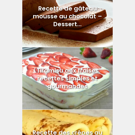
Recette de gâteau
mousse au chocolat –
Dessert...
Tiramisu aux fraises
recettes simples et
gourmandes
Recette des crêpes au