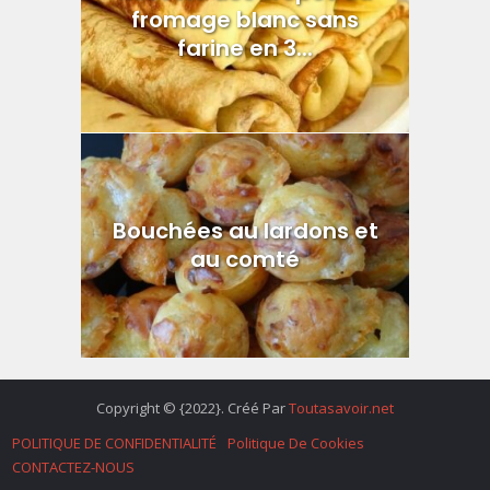
fromage blanc sans
farine en 3...
Bouchées au lardons et
au comté
Copyright © {2022}. Créé Par
Toutasavoir.net
POLITIQUE DE CONFIDENTIALITÉ
Politique De Cookies
CONTACTEZ-NOUS