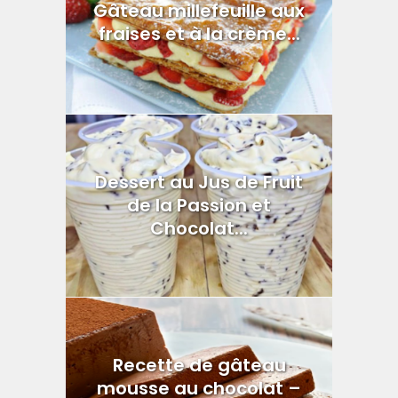
Gâteau millefeuille aux
fraises et à la crème...
Dessert au Jus de Fruit
de la Passion et
Chocolat...
Recette de gâteau
mousse au chocolat –