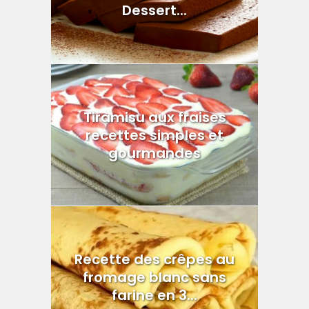
Dessert...
Tiramisu aux fraises
recettes simples et
gourmandes
Recette des crêpes au
fromage blanc sans
farine en 3...