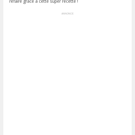
refaire grâce à cette super recette !
ANNONCE