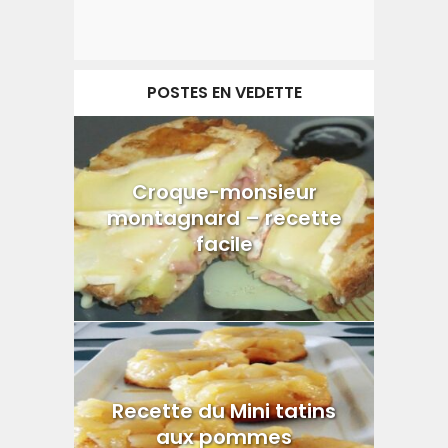
POSTES EN VEDETTE
Croque-monsieur
montagnard – recette
facile
Recette du Mini tatins
aux pommes