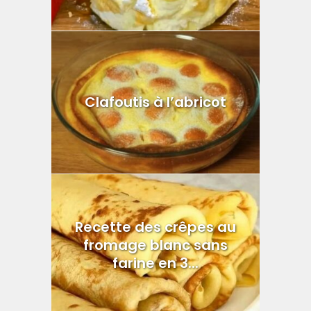
Clafoutis à l’abricot
Recette des crêpes au
fromage blanc sans
farine en 3...