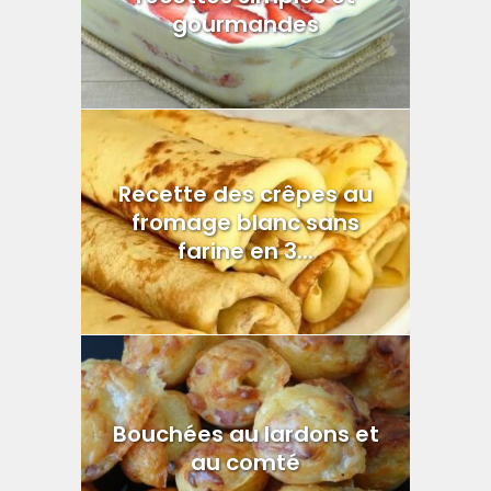
gourmandes
Recette des crêpes au
fromage blanc sans
farine en 3...
Bouchées au lardons et
au comté