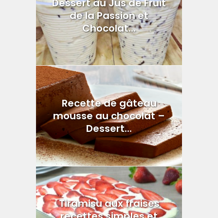
Dessert au Jus de Fruit
de la Passion et
Chocolat...
Recette de gâteau
mousse au chocolat –
Dessert...
Tiramisu aux fraises
recettes simples et