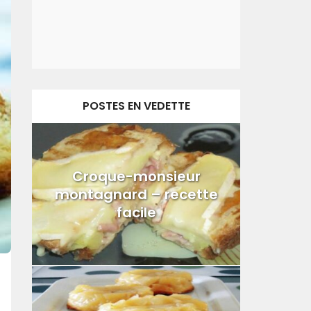
POSTES EN VEDETTE
Croque-monsieur
montagnard – recette
facile