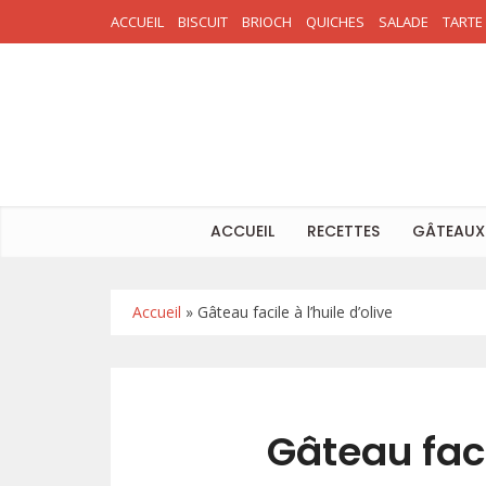
ACCUEIL
BISCUIT
BRIOCH
QUICHES
SALADE
TARTE
ACCUEIL
RECETTES
GÂTEAUX
Accueil
»
Gâteau facile à l’huile d’olive
Gâteau faci