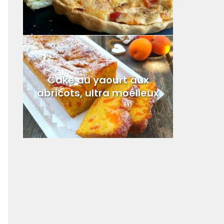
Cake au yaourt aux
abricots, ultra moelleux