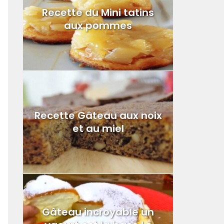
Recette du Mini tatins
aux pommes
Recette Gâteau aux noix
et au miel
Gâteau incroyable un