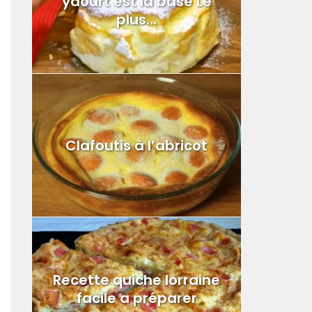
yaourt est la base Le
plus...
Clafoutis à l’abricot
Recette quiche lorraine
facile a préparer