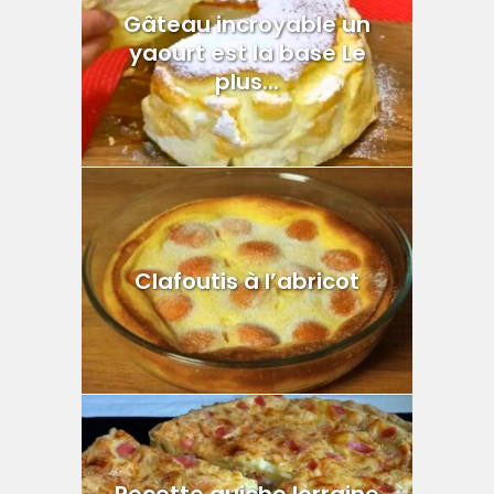
Gâteau incroyable un
yaourt est la base Le
plus...
Clafoutis à l’abricot
Recette quiche lorraine