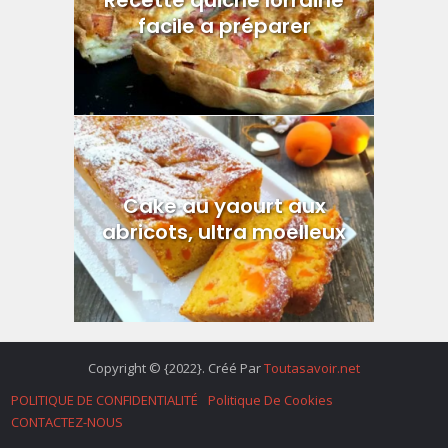
facile a préparer
Cake au yaourt aux
abricots, ultra moelleux
Copyright © {2022}. Créé Par
Toutasavoir.net
POLITIQUE DE CONFIDENTIALITÉ
Politique De Cookies
CONTACTEZ-NOUS