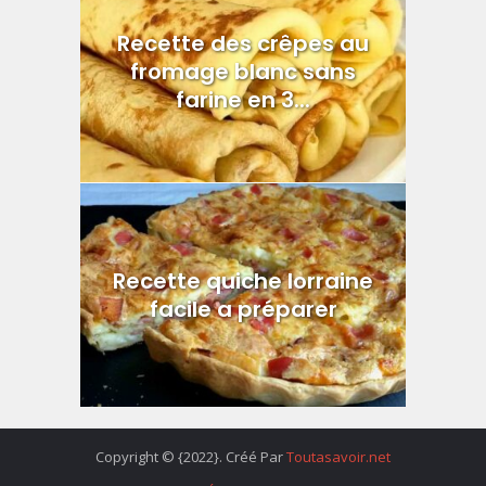
Recette des crêpes au
fromage blanc sans
farine en 3...
Recette quiche lorraine
facile a préparer
Copyright © {2022}. Créé Par
Toutasavoir.net