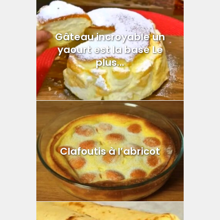
Gâteau incroyable un
yaourt est la base Le
plus...
Clafoutis à l’abricot