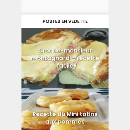
POSTES EN VEDETTE
Croque-monsieur
montagnard – recette
facile
Recette du Mini tatins
aux pommes