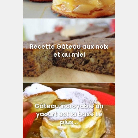
Recette Gâteau aux noix
et au miel
Gâteau incroyable un
yaourt est la base Le
plus...