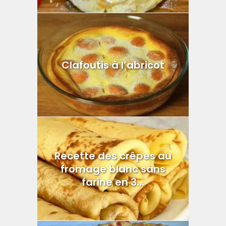
Clafoutis à l’abricot
Recette des crêpes au
fromage blanc sans
farine en 3...