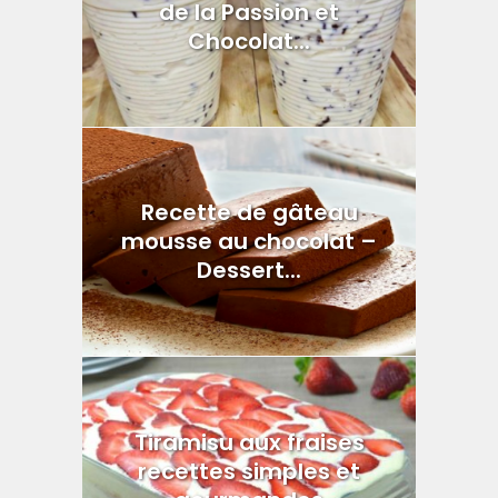
de la Passion et
Chocolat...
Recette de gâteau
mousse au chocolat –
Dessert...
Tiramisu aux fraises
recettes simples et