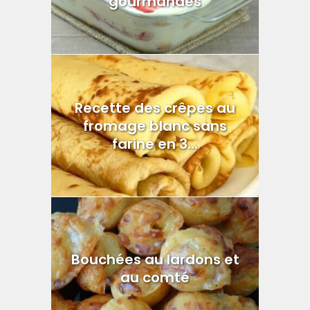
gourmandes
Recette des crêpes au
fromage blanc sans
farine en 3...
Bouchées au lardons et
au comté