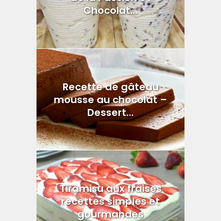
Chocolat...
Recette de gâteau
mousse au chocolat –
Dessert...
Tiramisu aux fraises
recettes simples et
gourmandes