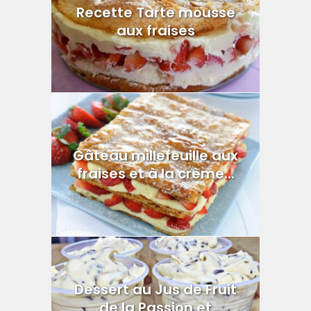
Recette Tarte mousse
aux fraises
Gâteau millefeuille aux
fraises et à la crème...
Dessert au Jus de Fruit
de la Passion et