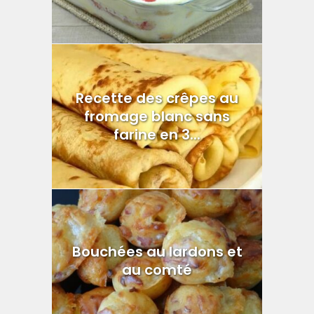
Recette des crêpes au
fromage blanc sans
farine en 3...
Bouchées au lardons et
au comté